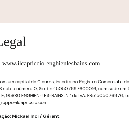
Legal
te www.ilcapriccio-enghienlesbains.com
 com um capital de 0 euros, inscrita no Registro Comercial e 
S sob o número 0, Siret nº 50507697600016, com sede em 
, 95880 ENGHIEN-LES-BAINS, Nº de IVA: FR51505076976, te
gruppo-ilcapriccio.com
ção: Mickael Inci / Gérant.