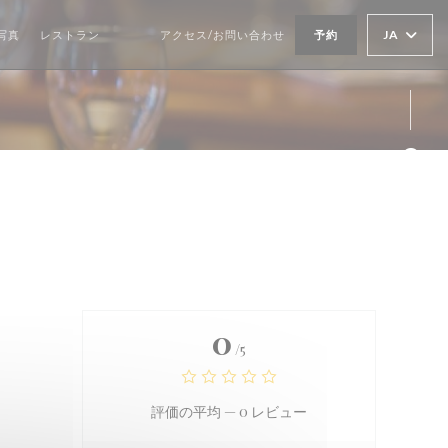
JA
写真
レストラン
アクセス/お問い合わせ
予約
((新しいウィンドウで開きます))
((新しいウィンドウで開きます))
Fa
Ins
0
/5
評価の平均 —
0 レビュー