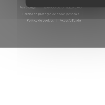
((abre numa nova jan
restaurante criado por
Zenchef
Aviso Legal
TERMOS DE UTILIZAÇÃO
((abre numa nova janela))
((abre numa nova janela))
Política de proteção de dados pessoais
((abre numa nova janela))
Política de cookies
Acessibilidade
((abre numa nova janela))
((abre numa nova janela)