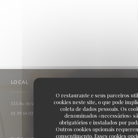
LOCAL
O restaurante e seus parceiros uti
cookies neste site, o que pode impli
((abre numa 
115 Av. de la Division Leclerc 95880 Enghien-les-Bains
coleta de dados pessoais. Os coo
01 39 64 03 90
denominados «necessários» s
obrigatórios e instalados por pad
Outros cookies opcionais requere
consentimento. Esses cookies opci