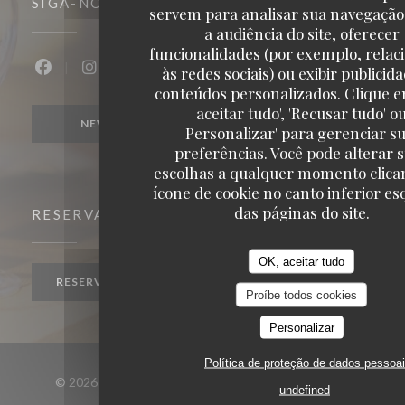
SIGA-NOS
servem para analisar sua navegação
a audiência do site, oferecer
funcionalidades (por exemplo, relac
às redes sociais) ou exibir publicid
Facebook ((abre numa nova janela))
Instagram ((abre numa nova janela))
conteúdos personalizados. Clique e
aceitar tudo', 'Recusar tudo' o
NEWSLETTER
'Personalizar' para gerenciar s
preferências. Você pode alterar 
escolhas a qualquer momento clica
ícone de cookie no canto inferior e
das páginas do site.
RESERVA
OK, aceitar tudo
RESERVAR UMA MESA
Proíbe todos cookies
Personalizar
Política de proteção de dados pessoa
© 2026 Il Capriccio Enghien-les-Bains — Website do
undefined