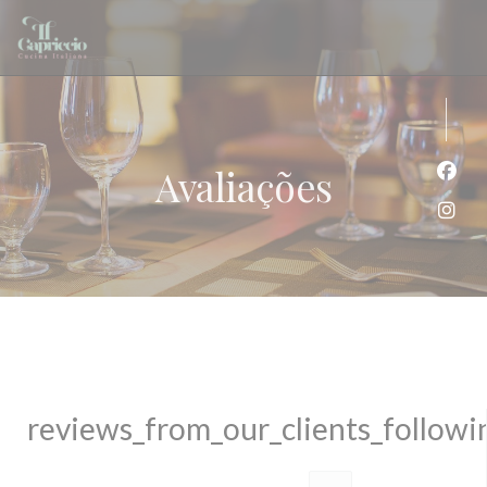
Painel de Gerenciamento de Cookies
Avaliações
Face
Inst
reviews_from_our_clients_follow