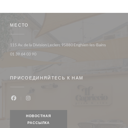
МЕСТО
((открывает
115 Av. de la Division Leclerc 95880 Enghien-les-Bains
01 39 64 03 90
ПРИСОЕДИНЯЙТЕСЬ К НАМ
Facebook ((открывается в новом окне))
Instagram ((открывается в новом окне))
НОВОСТНАЯ
РАССЫЛКА